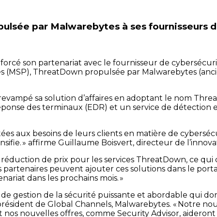
lsée par Malwarebytes à ses fournisseurs d
renforcé son partenariat avec le fournisseur de cybers
érés (MSP), ThreatDown propulsée par Malwarebytes (an
revampé sa solution d’affaires en adoptant le nom Thre
onse des terminaux (EDR) et un service de détection e
es aux besoins de leurs clients en matière de cybersé
nsifie. » affirme Guillaume Boisvert, directeur de l’inno
éduction de prix pour les services ThreatDown, ce qui d
s partenaires peuvent ajouter ces solutions dans le por
ariat dans les prochains mois. »
de gestion de la sécurité puissante et abordable qui do
ice-président de Global Channels, Malwarebytes. « Notre 
nos nouvelles offres, comme Security Advisor, aideront l