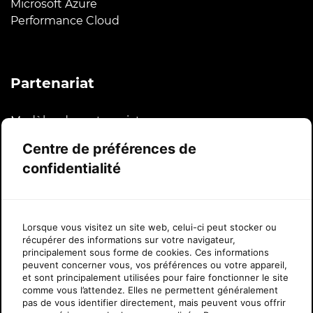
Microsoft Azure
Performance Cloud
Partenariat
Modèles de partenariat
Plateforme et intégrations
Centre de préférences de
Programme CSP de Microsoft
confidentialité
Histoires à succès
Lorsque vous visitez un site web, celui-ci peut stocker ou
À propos de Sherweb
récupérer des informations sur votre navigateur,
principalement sous forme de cookies. Ces informations
peuvent concerner vous, vos préférences ou votre appareil,
À propos de nous
et sont principalement utilisées pour faire fonctionner le site
Nouvelles
comme vous l’attendez. Elles ne permettent généralement
pas de vous identifier directement, mais peuvent vous offrir
Distinctions