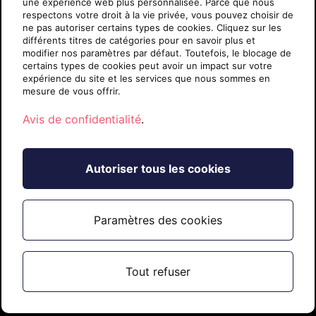
une expérience web plus personnalisée. Parce que nous
Documentation juridique
respectons votre droit à la vie privée, vous pouvez choisir de
Carrières
ne pas autoriser certains types de cookies. Cliquez sur les
différents titres de catégories pour en savoir plus et
Contact
modifier nos paramètres par défaut. Toutefois, le blocage de
certains types de cookies peut avoir un impact sur votre
expérience du site et les services que nous sommes en
mesure de vous offrir.
Avis de confidentialité
.
CA Français
Autoriser tous les cookies
Suivez-nous :
X
Linkedin
Facebook
Instagram
YouTube
Paramètres des cookies
Tout refuser
© Sherweb, 2026 — Tous droits réservés /
Avis de
confidentialité
/
Exercez vos droits