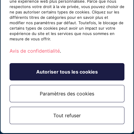
une expérience web plus personnalisée. Parce que nous
Blogue (en anglais seulement)
respectons votre droit à la vie privée, vous pouvez choisir de
Événements (en anglais seulement)
ne pas autoriser certains types de cookies. Cliquez sur les
différents titres de catégories pour en savoir plus et
Nouvelles
modifier nos paramètres par défaut. Toutefois, le blocage de
Carrières
certains types de cookies peut avoir un impact sur votre
expérience du site et les services que nous sommes en
Documentation juridique
mesure de vous offrir.
Contact
Avis de confidentialité
.
Autoriser tous les cookies
© Sherweb, 2026 — Tous droits réservés
Paramètres des cookies
Avis de confidentialité
Tout refuser
CA Français