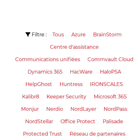
Filtre :
Tous
Azure
BrainStorm
Centre d'assistance
Communications unifiées
Commvault Cloud
Dynamics 365
HacWare
HaloPSA
HelpGhost
Huntress
IRONSCALES
Kalibr8
Keeper Security
Microsoft 365
Monjur
Nerdio
NordLayer
NordPass
NordStellar
Office Protect
Palisade
Protected Trust
Réseau de partenaires