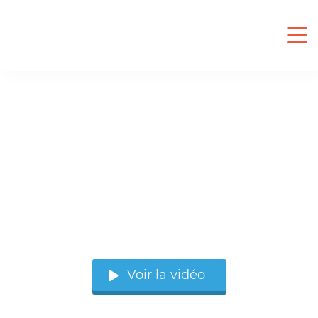
« Sherweb nous a permis d’accroître nos
revenus mensuels de manière significative
sur les 5 dernières années. »
–Mark A. Correia
Voir la vidéo