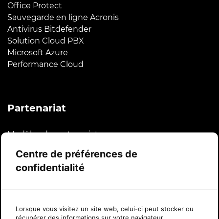
Office Protect
Sauvegarde en ligne Acronis
Antivirus Bitdefender
Solution Cloud PBX
Microsoft Azure
Performance Cloud
Partenariat
Modèles de partenariat
Plateforme et intégrations
Centre de préférences de
Programme CSP de Microsoft
confidentialité
Histoires à succès
Lorsque vous visitez un site web, celui-ci peut stocker ou
À propos de Sherweb
récupérer des informations sur votre navigateur,