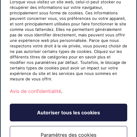
Lorsque vous visitez un site web, celui-ci peut stocker ou
récupérer des informations sur votre navigateur,
À propos
principalement sous forme de cookies. Ces informations
peuvent concerner vous, vos préférences ou votre appareil,
et sont principalement utilisées pour faire fonctionner le site
Survol de l’entreprise
comme vous l’attendez. Elles ne permettent généralement
Équipe Sherweb
pas de vous identifier directement, mais peuvent vous offrir
une expérience web plus personnalisée. Parce que nous
Blogue (en anglais seulement)
respectons votre droit à la vie privée, vous pouvez choisir de
Événements (en anglais seulement)
ne pas autoriser certains types de cookies. Cliquez sur les
différents titres de catégories pour en savoir plus et
Nouvelles
modifier nos paramètres par défaut. Toutefois, le blocage de
Carrières
certains types de cookies peut avoir un impact sur votre
expérience du site et les services que nous sommes en
Documentation juridique
mesure de vous offrir.
Contact
Avis de confidentialité
.
Autoriser tous les cookies
© Sherweb, 2026 — Tous droits réservés
Paramètres des cookies
Avis de confidentialité